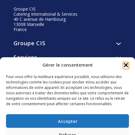
Groupe CIS
Catering International & Services
40 C avenue de Hambourg
13008 Marseille
France
Groupe CIS
Présentation
Services
Vision, mission, valeurs
Services de restauration
Gérer le consentement
Histoire
Engagements
Services d’hôtellerie
Gouvernance
Pour vous offrir la meilleure expérience possible, nous utilisons des
Résidents
Services de facility et utility management
technologies comme les cookies pour stocker et/ou accéder aux
Éthique
Carrière
Collaborateurs
informations de votre appareil. En acceptant ces technologies, vous
smart4you solutions innovantes
Fondation CIS
Pourquoi nous rejoindre ?
nous autorisez à traiter des données telles que votre comportement de
Clients
navigation ou vos identifiants uniques sur ce site. Le refus ou le retrait
Investisseurs
Développement Durable
Découvrir les métiers de CIS
Communautés locales
de votre consentement peut affecter certaines fonctionnalités.
Agenda Financier
CIS vu part nos collaborateurs
Environnement
Suivez-nous
Assemblée générale
Nous rejoindre
Accepter
Informations réglementées
Publications financières
Refuser