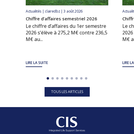
Actualités | clairedbz | 3 août 2026
Actuali
Chiffre d’affaires semestriel 2026
Chiff
Le chiffre d’affaires du 1er semestre
Le ch
2026 s’élève à 275,2 M€ contre 236,5
2026 
M€ au...
M€ au
LIRE LA SUITE
LIRE L
TOUS LES ARTICLES