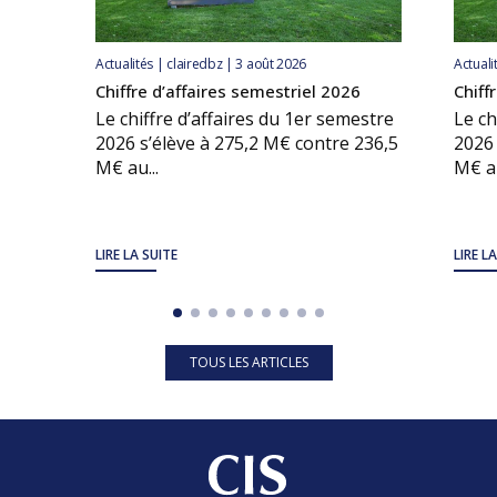
Actualités | clairedbz | 3 août 2026
Actuali
Chiffre d’affaires semestriel 2026
Chiff
Le chiffre d’affaires du 1er semestre
Le ch
2026 s’élève à 275,2 M€ contre 236,5
2026 
M€ au...
M€ au
LIRE LA SUITE
LIRE L
TOUS LES ARTICLES