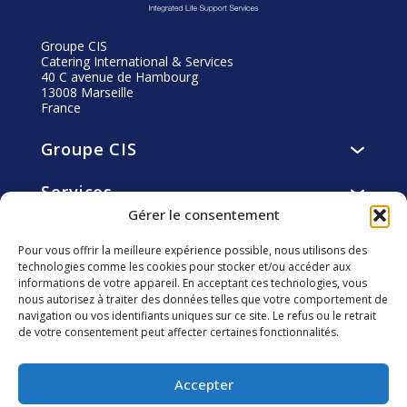
Groupe CIS
Catering International & Services
40 C avenue de Hambourg
13008 Marseille
France
Groupe CIS
Présentation
Services
Vision, mission, valeurs
Services de restauration
Gérer le consentement
Histoire
Engagements
Services d’hôtellerie
Gouvernance
Pour vous offrir la meilleure expérience possible, nous utilisons des
Résidents
Services de facility et utility management
technologies comme les cookies pour stocker et/ou accéder aux
Éthique
Carrière
Collaborateurs
informations de votre appareil. En acceptant ces technologies, vous
smart4you solutions innovantes
Fondation CIS
Pourquoi nous rejoindre ?
nous autorisez à traiter des données telles que votre comportement de
Clients
navigation ou vos identifiants uniques sur ce site. Le refus ou le retrait
Investisseurs
Développement Durable
Découvrir les métiers de CIS
Communautés locales
de votre consentement peut affecter certaines fonctionnalités.
Agenda Financier
CIS vu part nos collaborateurs
Environnement
Suivez-nous
Assemblée générale
Nous rejoindre
Accepter
Informations réglementées