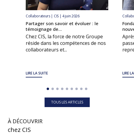
Collaborateurs | CIS | 4 juin 2026
Collabo
Partager son savoir et évoluer : le
Fonda
témoignage de...
nouve
Chez CIS, la force de notre Groupe
Après
réside dans les compétences de nos
passe
collaborateurs et...
repre
LIRE LA SUITE
LIRE L
TOUS LES ARTICLES
À DÉCOUVRIR
chez CIS