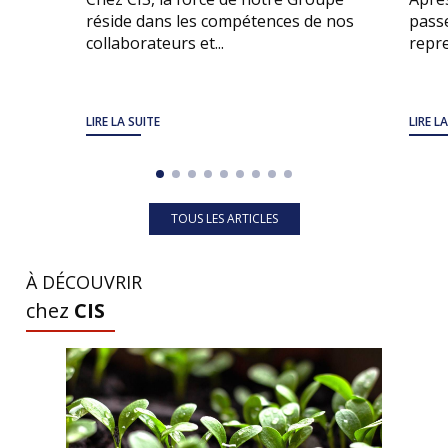
réside dans les compétences de nos
passe
collaborateurs et...
repre
LIRE LA SUITE
LIRE L
TOUS LES ARTICLES
À DÉCOUVRIR
chez
CIS