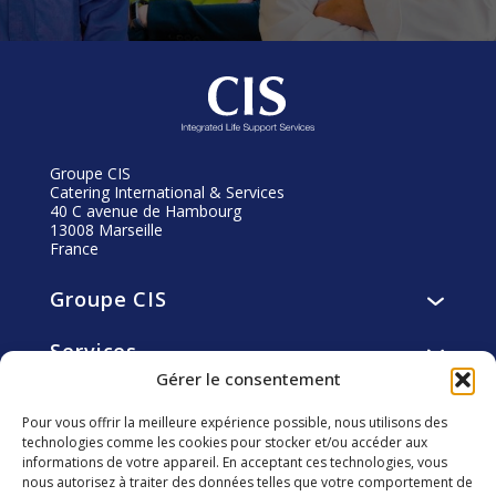
Groupe CIS
Catering International & Services
40 C avenue de Hambourg
13008 Marseille
France
Groupe CIS
Présentation
Services
Vision, mission, valeurs
Services de restauration
Gérer le consentement
Histoire
Engagements
Services d’hôtellerie
Gouvernance
Pour vous offrir la meilleure expérience possible, nous utilisons des
Résidents
Services de facility et utility management
technologies comme les cookies pour stocker et/ou accéder aux
Éthique
Carrière
Collaborateurs
informations de votre appareil. En acceptant ces technologies, vous
smart4you solutions innovantes
Fondation CIS
Pourquoi nous rejoindre ?
nous autorisez à traiter des données telles que votre comportement de
Clients