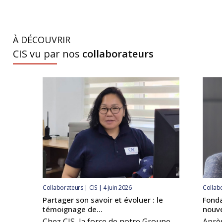
À DÉCOUVRIR
CIS vu par nos
collaborateurs
Collaborateurs | CIS | 4 juin 2026
Collabo
Partager son savoir et évoluer : le
Fonda
témoignage de...
nouve
Chez CIS, la force de notre Groupe
Après