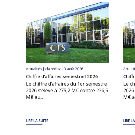
Actualités | clairedbz | 3 août 2026
Actuali
Chiffre d’affaires semestriel 2026
Chiff
Le chiffre d’affaires du 1er semestre
Le ch
2026 s’élève à 275,2 M€ contre 236,5
2026 
M€ au...
M€ au
LIRE LA SUITE
LIRE L