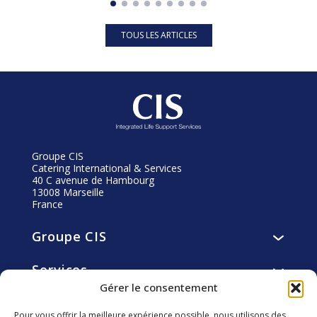
TOUS LES ARTICLES
Groupe CIS
Catering International & Services
40 C avenue de Hambourg
13008 Marseille
France
Groupe CIS
Présentation
Services
Vision, mission, valeurs
Services de restauration
Gérer le consentement
Histoire
Engagements
Services d’hôtellerie
Gouvernance
Pour vous offrir la meilleure expérience possible, nous utilisons des