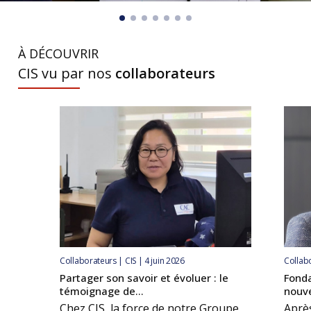
À DÉCOUVRIR
CIS vu par nos
collaborateurs
Collaborateurs | CIS | 4 juin 2026
Collabo
Partager son savoir et évoluer : le
Fonda
témoignage de...
nouve
Chez CIS, la force de notre Groupe
Après