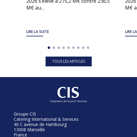
2026 s’élève à 275,2 M€ contre 236,5
2026 
M€ au...
M€ au
LIRE LA SUITE
LIRE L
TOUS LES ARTICLES
Groupe CIS
Catering International & Services
40 C avenue de Hambourg
13008 Marseille
France