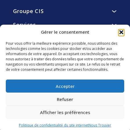
Groupe CIS
Présentation
Services
Vision, mission, valeurs
Services de restauration
Gérer le consentement
Histoire
Engagements
Services d’hôtellerie
Gouvernance
Pour vous offrir la meilleure expérience possible, nous utilisons des
Résidents
Services de facility et utility management
technologies comme les cookies pour stocker et/ou accéder aux
Éthique
Carrière
Collaborateurs
informations de votre appareil. En acceptant ces technologies, vous
smart4you solutions innovantes
Fondation CIS
Pourquoi nous rejoindre ?
nous autorisez à traiter des données telles que votre comportement de
Clients
navigation ou vos identifiants uniques sur ce site. Le refus ou le retrait
Investisseurs
Développement Durable
Découvrir les métiers de CIS
Communautés locales
de votre consentement peut affecter certaines fonctionnalités.
Agenda Financier
CIS vu part nos collaborateurs
Environnement
Suivez-nous
Assemblée générale
Nous rejoindre
Accepter
Informations réglementées
Publications financières
Refuser
Rapports financiers
Afficher les préférences
2026 CIS Groupe – Tous droits réservés –
Mentions
Contactez-nous
légales
–
Politique des Cookies
–
Politique de
confidentialité
Politique de confidentialité du site internet
Nous Trouver