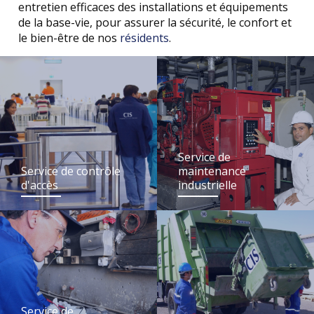
entretien efficaces des installations et équipements
de la base-vie, pour assurer la sécurité, le confort et
le bien-être de nos
résidents
.
Service de
Service de contrôle
maintenance
d'accès
industrielle
Service de