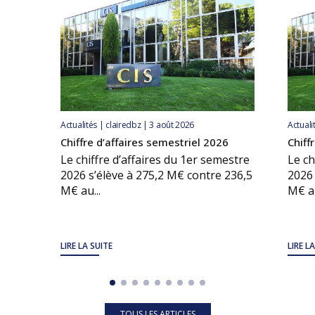
Actualités | clairedbz | 3 août 2026
Actuali
Chiffre d’affaires semestriel 2026
Chiff
Le chiffre d’affaires du 1er semestre
Le ch
2026 s’élève à 275,2 M€ contre 236,5
2026 
M€ au...
M€ au
LIRE LA SUITE
LIRE L
TOUS LES ARTICLES