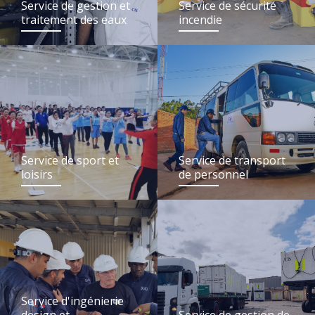
Service de gestion et
Service de sécurité
traitement des eaux
incendie
Service de sport et
Service de transport
loisirs
de personnel
Service d'ingénierie
design et
Service de gestion de