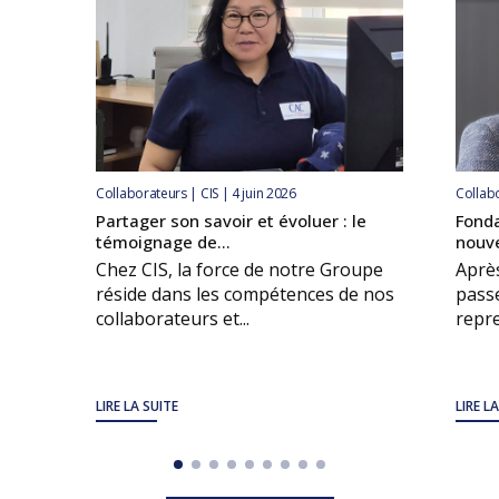
Collaborateurs | CIS | 4 juin 2026
Collabo
Partager son savoir et évoluer : le
Fonda
témoignage de...
nouve
Chez CIS, la force de notre Groupe
Après
réside dans les compétences de nos
passe
collaborateurs et...
repre
LIRE LA SUITE
LIRE L