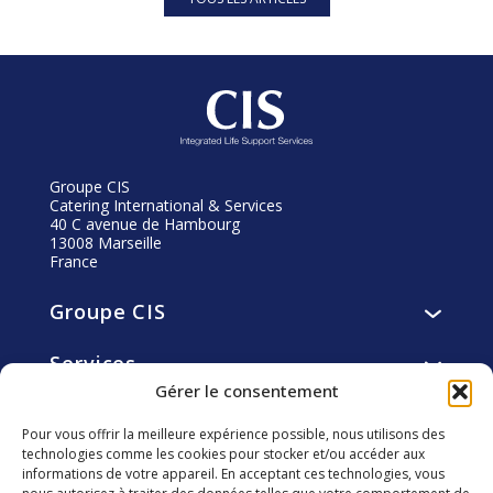
Groupe CIS
Catering International & Services
40 C avenue de Hambourg
13008 Marseille
France
Groupe CIS
Présentation
Services
Vision, mission, valeurs
Services de restauration
Gérer le consentement
Histoire
Engagements
Services d’hôtellerie
Gouvernance
Pour vous offrir la meilleure expérience possible, nous utilisons des
Résidents
Services de facility et utility management
technologies comme les cookies pour stocker et/ou accéder aux
Éthique
Carrière
Collaborateurs
informations de votre appareil. En acceptant ces technologies, vous
smart4you solutions innovantes
Fondation CIS
Pourquoi nous rejoindre ?