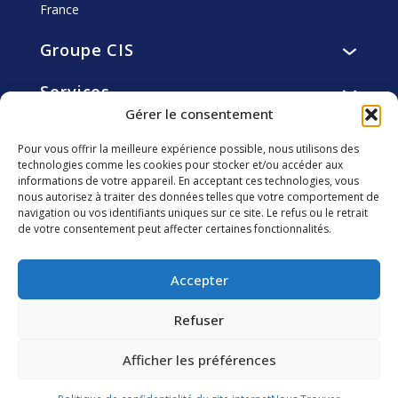
France
Groupe CIS
Présentation
Services
Vision, mission, valeurs
Services de restauration
Gérer le consentement
Histoire
Engagements
Services d’hôtellerie
Gouvernance
Pour vous offrir la meilleure expérience possible, nous utilisons des
Résidents
Services de facility et utility management
technologies comme les cookies pour stocker et/ou accéder aux
Éthique
Carrière
Collaborateurs
informations de votre appareil. En acceptant ces technologies, vous
smart4you solutions innovantes
Fondation CIS
Pourquoi nous rejoindre ?
nous autorisez à traiter des données telles que votre comportement de
Clients
navigation ou vos identifiants uniques sur ce site. Le refus ou le retrait
Investisseurs
Développement Durable
Découvrir les métiers de CIS
Communautés locales
de votre consentement peut affecter certaines fonctionnalités.
Agenda Financier
CIS vu part nos collaborateurs
Environnement
Suivez-nous
Assemblée générale
Nous rejoindre
Accepter
Informations réglementées
Publications financières
Refuser
Rapports financiers
Afficher les préférences
2026 CIS Groupe – Tous droits réservés –
Mentions
Contactez-nous
légales
–
Politique des Cookies
–
Politique de
confidentialité