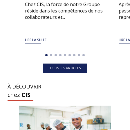
Chez CIS, la force de notre Groupe
Après
réside dans les compétences de nos
passe
collaborateurs et...
repre
LIRE LA SUITE
LIRE L
TOUS LES ARTICLES
À DÉCOUVRIR
chez
CIS