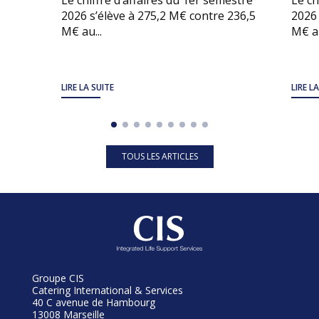
Le chiffre d’affaires du 1er semestre
Le ch
2026 s’élève à 275,2 M€ contre 236,5
2026 
M€ au...
M€ au
LIRE LA SUITE
LIRE L
TOUS LES ARTICLES
Groupe CIS
Catering International & Services
40 C avenue de Hambourg
13008 Marseille