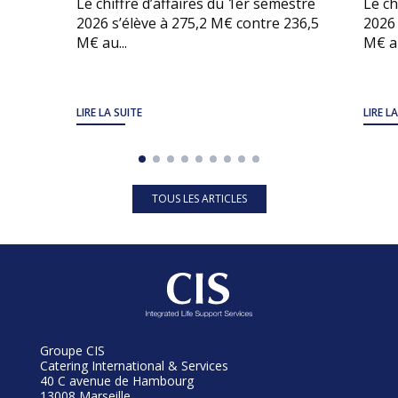
Le chiffre d’affaires du 1er semestre
Le ch
2026 s’élève à 275,2 M€ contre 236,5
2026 
M€ au...
M€ au
LIRE LA SUITE
LIRE L
TOUS LES ARTICLES
Groupe CIS
Catering International & Services
40 C avenue de Hambourg
13008 Marseille