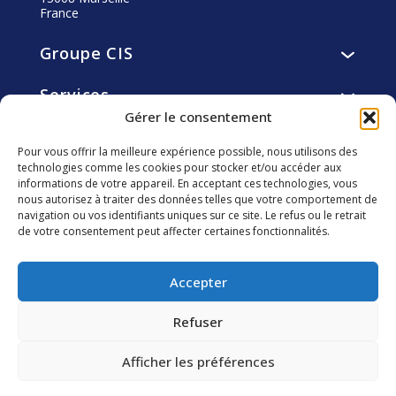
France
Groupe CIS
Présentation
Services
Vision, mission, valeurs
Services de restauration
Gérer le consentement
Histoire
Engagements
Services d’hôtellerie
Gouvernance
Pour vous offrir la meilleure expérience possible, nous utilisons des
Résidents
Services de facility et utility management
technologies comme les cookies pour stocker et/ou accéder aux
Éthique
Carrière
Collaborateurs
informations de votre appareil. En acceptant ces technologies, vous
smart4you solutions innovantes
Fondation CIS
Pourquoi nous rejoindre ?
nous autorisez à traiter des données telles que votre comportement de
Clients
navigation ou vos identifiants uniques sur ce site. Le refus ou le retrait
Investisseurs
Développement Durable
Découvrir les métiers de CIS
Communautés locales
de votre consentement peut affecter certaines fonctionnalités.
Agenda Financier
CIS vu part nos collaborateurs
Environnement
Suivez-nous
Assemblée générale
Nous rejoindre
Accepter
Informations réglementées
Publications financières
Refuser
Rapports financiers
Afficher les préférences
2026 CIS Groupe – Tous droits réservés –
Mentions
Contactez-nous
légales
–
Politique des Cookies
–
Politique de