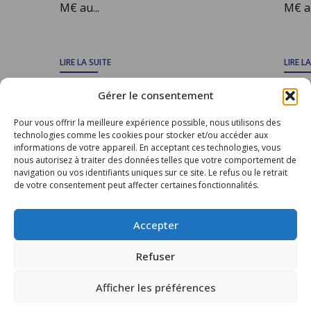
M€ au...
M€ au
LIRE LA SUITE
LIRE L
Gérer le consentement
Pour vous offrir la meilleure expérience possible, nous utilisons des
TOUS LES ARTICLES
technologies comme les cookies pour stocker et/ou accéder aux
informations de votre appareil. En acceptant ces technologies, vous
nous autorisez à traiter des données telles que votre comportement de
navigation ou vos identifiants uniques sur ce site. Le refus ou le retrait
de votre consentement peut affecter certaines fonctionnalités.
Accepter
Groupe CIS
Refuser
Catering International & Services
40 C avenue de Hambourg
13008 Marseille
Afficher les préférences
France
Contactez-nous