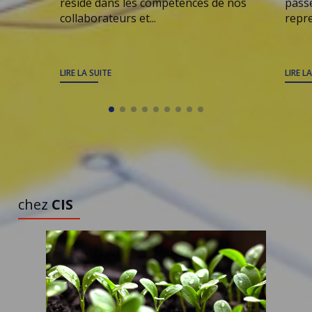
réside dans les compétences de nos
passe
collaborateurs et...
repre
LIRE LA SUITE
LIRE L
TOUS LES ARTICLES
À DÉCOUVRIR
chez
CIS