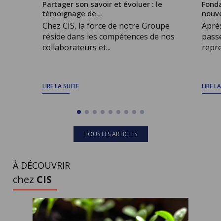
Partager son savoir et évoluer : le
Fonda
témoignage de...
nouve
Chez CIS, la force de notre Groupe
Après
réside dans les compétences de nos
passe
collaborateurs et...
repre
LIRE LA SUITE
LIRE L
TOUS LES ARTICLES
À DÉCOUVRIR
chez
CIS