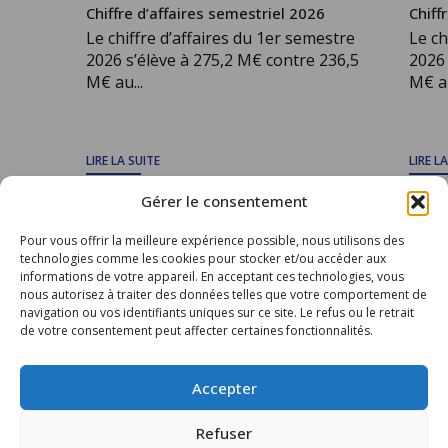
Chiffre d’affaires semestriel 2026
Chiff
Le chiffre d’affaires du 1er semestre
Le ch
2026 s’élève à 275,2 M€ contre 236,5
2026 
M€ au...
M€ au
LIRE LA SUITE
LIRE L
Gérer le consentement
Pour vous offrir la meilleure expérience possible, nous utilisons des
TOUS LES ARTICLES
technologies comme les cookies pour stocker et/ou accéder aux
informations de votre appareil. En acceptant ces technologies, vous
nous autorisez à traiter des données telles que votre comportement de
navigation ou vos identifiants uniques sur ce site. Le refus ou le retrait
de votre consentement peut affecter certaines fonctionnalités.
Accepter
Groupe CIS
Refuser
Catering International & Services