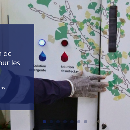
n de
ur les
ons