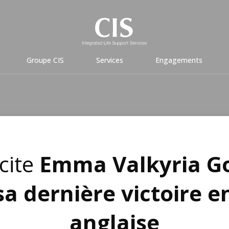
Groupe CIS
Services
Engagements
icite
Emma Valkyria G
sa dernière victoire e
anglaise