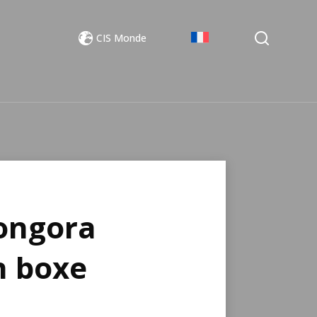
CIS Monde
ongora
n boxe