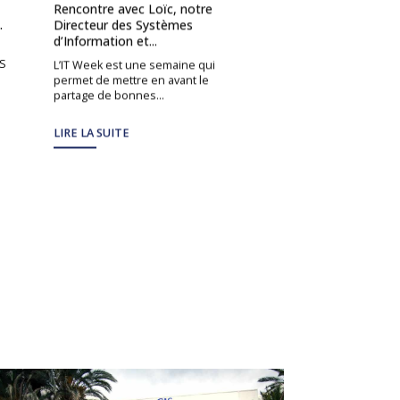
Rencontre avec Loïc, notre
Rencontre avec Sté
.
Directeur des Systèmes
Directeur de Proje
d’Information et...
Dans cet entretien, 
IS
la rencontre de Stép
L’IT Week est une semaine qui
Directeur de Projet e
permet de mettre en avant le
République...
partage de bonnes...
LIRE LA SUITE
LIRE LA SUITE