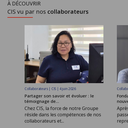
À DÉCOUVRIR
CIS vu par nos
collaborateurs
Collaborateurs | CIS | 4 juin 2026
Collabo
Partager son savoir et évoluer : le
Fonda
témoignage de...
nouve
Chez CIS, la force de notre Groupe
Après
réside dans les compétences de nos
passe
collaborateurs et...
repre