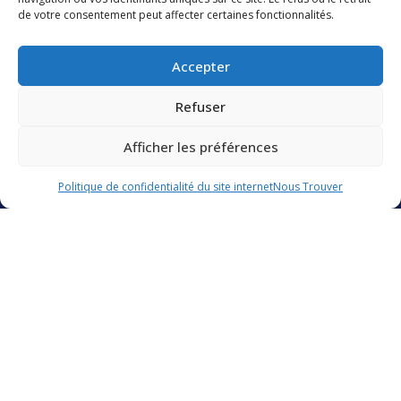
de votre consentement peut affecter certaines fonctionnalités.
LIRE LA SUITE
LIRE L
Accepter
Refuser
TOUS LES ARTICLES
Afficher les préférences
Contactez-nous
Politique de confidentialité du site internet
Nous Trouver
Groupe CIS
Catering International & Services
40 C avenue de Hambourg
13008 Marseille
France
Groupe CIS
Présentation