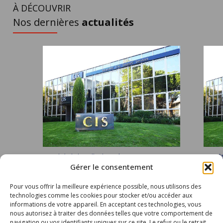
À DÉCOUVRIR
Nos dernières
actualités
Actualités | clairedbz | 3 août 2026
Actuali
Gérer le consentement
Chiffre d’affaires semestriel 2026
Chiff
Le chiffre d’affaires du 1er semestre
Le ch
Pour vous offrir la meilleure expérience possible, nous utilisons des
2026 s’élève à 275,2 M€ contre 236,5
2026 
technologies comme les cookies pour stocker et/ou accéder aux
M€ au...
M€ au
informations de votre appareil. En acceptant ces technologies, vous
nous autorisez à traiter des données telles que votre comportement de
navigation ou vos identifiants uniques sur ce site. Le refus ou le retrait