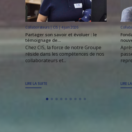
Collaborateurs | CIS | 4 juin 2026
Collabo
Partager son savoir et évoluer : le
Fonda
témoignage de...
nouve
Chez CIS, la force de notre Groupe
Après
réside dans les compétences de nos
passe
collaborateurs et...
repre
LIRE LA SUITE
LIRE L
TOUS LES ARTICLES
À DÉCOUVRIR