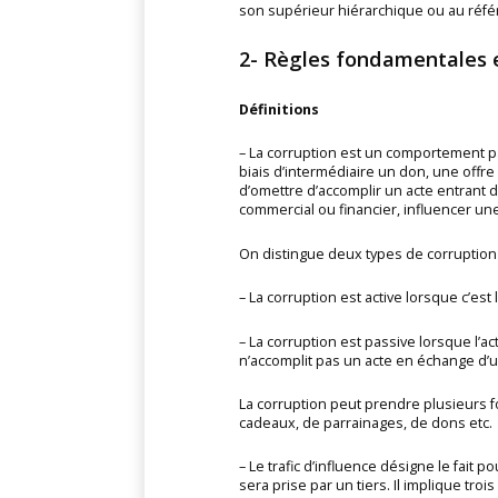
son supérieur hiérarchique ou au référ
2- Règles fondamentales e
Définitions
– La corruption est un comportement 
biais d’intermédiaire un don, une off
d’omettre d’accomplir un acte entrant 
commercial ou financier, influencer un
On distingue deux types de corruption 
– La corruption est active lorsque c’est 
– La corruption est passive lorsque l’ac
n’accomplit pas un acte en échange d’u
La corruption peut prendre plusieurs f
cadeaux, de parrainages, de dons etc.
– Le trafic d’influence désigne le fai
sera prise par un tiers. Il implique troi