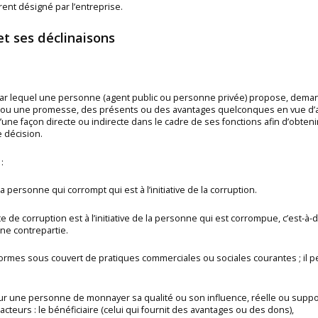
ent désigné par l’entreprise.
t ses déclinaisons
par lequel une personne (agent public ou personne privée) propose, deman
re ou une promesse, des présents ou des avantages quelconques en vue d’a
d’une façon directe ou indirecte dans le cadre de ses fonctions afin d’obte
e décision.
:
la personne qui corrompt qui est à l’initiative de la corruption.
te de corruption est à l’initiative de la personne qui est corrompue, c’est-à
ne contrepartie.
ormes sous couvert de pratiques commerciales ou sociales courantes ; il pe
t pour une personne de monnayer sa qualité ou son influence, réelle ou supp
s acteurs : le bénéficiaire (celui qui fournit des avantages ou des dons),