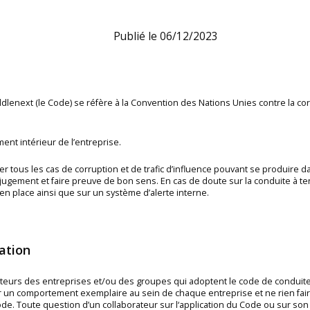
Publié le 06/12/2023
lenext (le Code) se réfère à la Convention des Nations Unies contre la corr
ment intérieur de l’entreprise.
 tous les cas de corruption et de trafic d’influence pouvant se produire da
jugement et faire preuve de bon sens. En cas de doute sur la conduite à ten
s en place ainsi que sur un système d’alerte interne.
ation
ateurs des entreprises et/ou des groupes qui adoptent le code de conduite
 un comportement exemplaire au sein de chaque entreprise et ne rien faire
. Toute question d’un collaborateur sur l‘application du Code ou sur son 