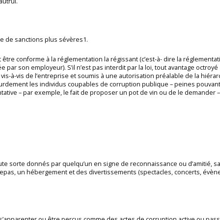
autrui.
le de sanctions plus sévères1.
t être conforme à la réglementation la régissant (c’est-à- dire la réglementa
e par son employeur). S’il n’est pas interdit par la loi, tout avantage octroyé
vis-à-vis de l’entreprise et soumis à une autorisation préalable de la hiérar
urdement les individus coupables de corruption publique – peines pouvant a
entative – par exemple, le fait de proposer un pot de vin ou de le demand
te sorte donnés par quelqu’un en signe de reconnaissance ou d’amitié, san
 des repas, un hébergement et des divertissements (spectacles, concerts, évèn
s’apparenter ou être perçus comme des actes de corruption active ou passive