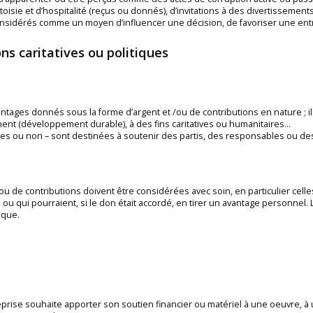
isie et d’hospitalité (reçus ou donnés), d’invitations à des divertissement
onsidérés comme un moyen d’influencer une décision, de favoriser une en
ns caritatives ou politiques
ntages donnés sous la forme d’argent et /ou de contributions en nature ; il
ement (développement durable), à des fins caritatives ou humanitaires…
es ou non – sont destinées à soutenir des partis, des responsables ou des i
 de contributions doivent être considérées avec soin, en particulier cel
ise ou qui pourraient, si le don était accordé, en tirer un avantage personn
ique.
prise souhaite apporter son soutien financier ou matériel à une oeuvre, à u