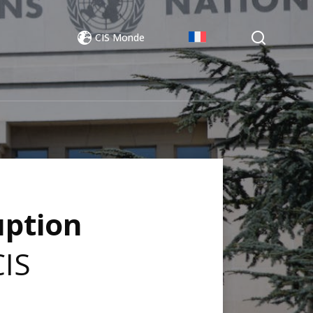
CIS Monde
uption
IS