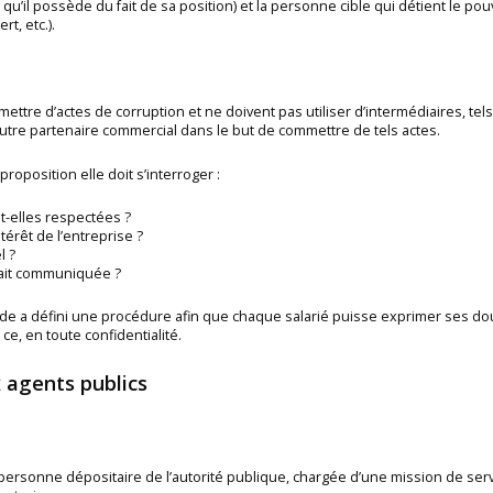
dit qu’il possède du fait de sa position) et la personne cible qui détient le po
t, etc.).
ettre d’actes de corruption et ne doivent pas utiliser d’intermédiaires, te
autre partenaire commercial dans le but de commettre de tels actes.
oposition elle doit s’interroger :
nt-elles respectées ?
térêt de l’entreprise ?
l ?
tait communiquée ?
e a défini une procédure afin que chaque salarié puisse exprimer ses doute
ce, en toute confidentialité.
 agents publics
personne dépositaire de l’autorité publique, chargée d’une mission de serv