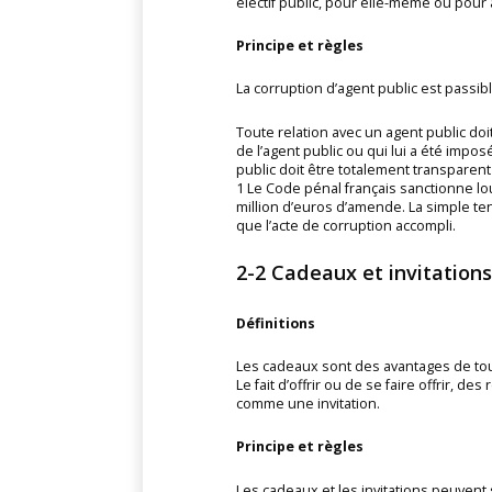
électif public, pour elle-même ou pour 
Principe et règles
La corruption d’agent public est passib
Toute relation avec un agent public doi
de l’agent public ou qui lui a été imposé
public doit être totalement transparent 
1 Le Code pénal français sanctionne lo
million d’euros d’amende. La simple t
que l’acte de corruption accompli.
2-2 Cadeaux et invitations
Définitions
Les cadeaux sont des avantages de tou
Le fait d’offrir ou de se faire offrir,
comme une invitation.
Principe et règles
Les cadeaux et les invitations peuvent 