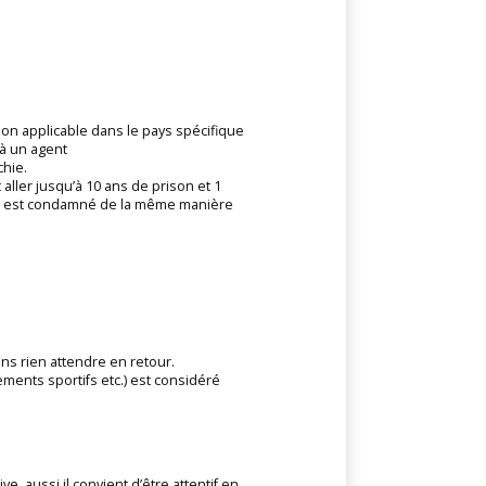
tion applicable dans le pays spécifique
 à un agent
chie.
ller jusqu’à 10 ans de prison et 1
er – est condamné de la même manière
s rien attendre en retour.
ements sportifs etc.) est considéré
, aussi il convient d’être attentif en