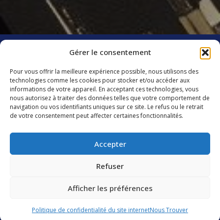
TOUS LES ARTICLES
Gérer le consentement
Pour vous offrir la meilleure expérience possible, nous utilisons des
technologies comme les cookies pour stocker et/ou accéder aux
informations de votre appareil. En acceptant ces technologies, vous
Groupe CIS
nous autorisez à traiter des données telles que votre comportement de
Catering International & Services
navigation ou vos identifiants uniques sur ce site. Le refus ou le retrait
40 C avenue de Hambourg
de votre consentement peut affecter certaines fonctionnalités.
13008 Marseille
France
Accepter
Groupe CIS
Présentation
Refuser
Services
Vision, mission, valeurs
Services de restauration
Histoire
Afficher les préférences
Engagements
Services d’hôtellerie
Contactez-nous
Gouvernance
Résidents
Politique de confidentialité du site internet
Nous Trouver
Services de facility et utility management
Éthique
Carrière