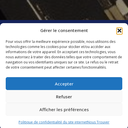
TOUS LES ARTICLES
Gérer le consentement
Pour vous offrir la meilleure expérience possible, nous utilisons des
technologies comme les cookies pour stocker et/ou accéder aux
informations de votre appareil. En acceptant ces technologies, vous
Groupe CIS
nous autorisez à traiter des données telles que votre comportement de
Catering International & Services
navigation ou vos identifiants uniques sur ce site. Le refus ou le retrait
40 C avenue de Hambourg
de votre consentement peut affecter certaines fonctionnalités.
13008 Marseille
France
Accepter
Groupe CIS
Présentation
Refuser
Services
Vision, mission, valeurs
Services de restauration
Histoire
Afficher les préférences
Engagements
Services d’hôtellerie
Contactez-nous
Gouvernance
Résidents
Politique de confidentialité du site internet
Nous Trouver
Services de facility et utility management
Éthique
Carrière