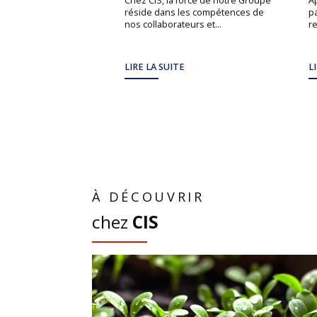
Chez CIS, la force de notre Groupe
A
réside dans les compétences de
pa
nos collaborateurs et...
re
LIRE LA SUITE
L
À DÉCOUVRIR
chez
CIS