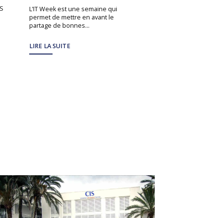
Dans cet entretien, 
IS
la rencontre de Stép
L’IT Week est une semaine qui
Directeur de Projet e
permet de mettre en avant le
République...
partage de bonnes...
LIRE LA SUITE
LIRE LA SUITE