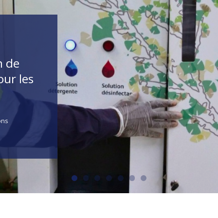
n de
ur les
ons