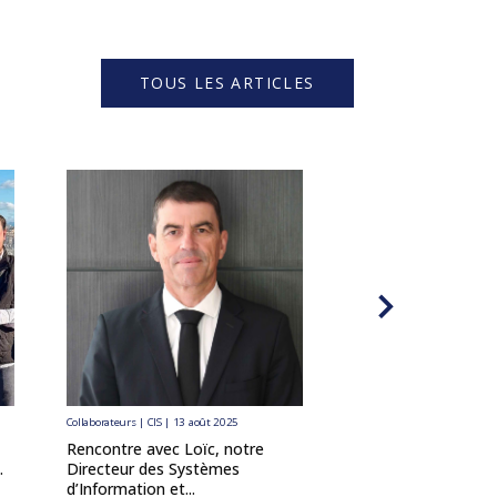
TOUS LES ARTICLES
Collaborateurs | CIS | 13 août 2025
Collaborateurs | CIS | 9 juin
Rencontre avec Loïc, notre
Rencontre avec Sté
.
Directeur des Systèmes
Directeur de Proje
d’Information et...