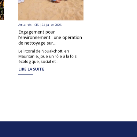
Actualités | CIS | 24 juillet 2026
Actualités | CIS | 7 juillet 20
Engagement pour
Retour sur l’IT Wee
l’environnement : une opération
aligner innovation IT
de nettoyage sur...
Le Groupe CIS a organ
2026, au siège de Mar
Le littoral de Nouakchott, en
au...
Mauritanie, joue un rôle à la fois
écologique, social et...
LIRE LA SUITE
LIRE LA SUITE