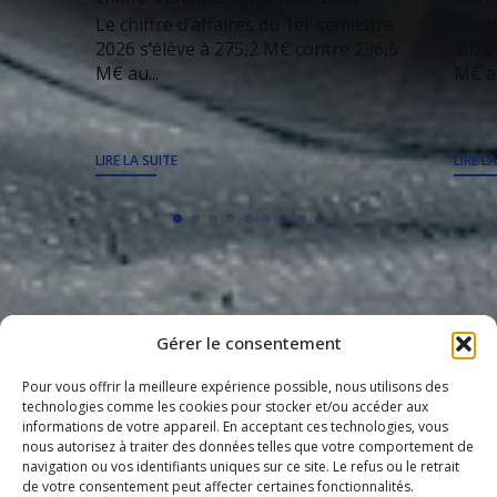
Le chiffre d’affaires du 1er semestre
Le ch
2026 s’élève à 275,2 M€ contre 236,5
2026 
M€ au...
M€ au
LIRE LA SUITE
LIRE L
TOUS LES ARTICLES
Gérer le consentement
Pour vous offrir la meilleure expérience possible, nous utilisons des
technologies comme les cookies pour stocker et/ou accéder aux
informations de votre appareil. En acceptant ces technologies, vous
nous autorisez à traiter des données telles que votre comportement de
Groupe CIS
navigation ou vos identifiants uniques sur ce site. Le refus ou le retrait
Catering International & Services
de votre consentement peut affecter certaines fonctionnalités.
40 C avenue de Hambourg