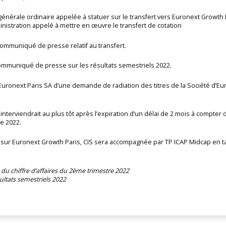
générale ordinaire appelée à statuer sur le transfert vers Euronext Growth 
nistration appelé à mettre en œuvre le transfert de cotation
communiqué de presse relatif au transfert.
communiqué de presse sur les résultats semestriels 2022.
uronext Paris SA d’une demande de radiation des titres de la Société d’Eur
nterviendrait au plus tôt après l’expiration d’un délai de 2 mois à compter 
re 2022.
t sur Euronext Growth Paris, CIS sera accompagnée par TP ICAP Midcap en t
 du chiffre d’affaires du 2ème trimestre 2022
ultats semestriels 2022