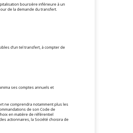
apitalisation boursière inférieure à un
 jour de la demande du transfert.
les d’un tel transfert, à compter de
à minima ses comptes annuels et
pport ne comprendra notamment plus les
 recommandations de son Code de
hoix en matière de référentiel
es actionnaires, la Société choisira de