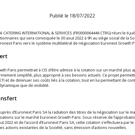
Publié le 18/07/2022
été CATERING INTERNATIONAL & SERVICES (FR0000064446 CTRG) réuni le 6 juil
onnaires qui sera convoquée le 30 aout 2022 à 9h au siège social de la Soci
onext Paris vers le système multilatéral de négociation Euronext Growth Pa
ert
th Paris permettrait à CIS d’être admise à la cotation sur un marché plus app
onnement simplifié, plus approprié à ses besoins actuels. Ce projet permettra
 et de diminuer ses coûts liés à la cotation, tout en lui permettant de conti
dynamique que de visibilité.
ansfert
près d’Euronext Paris SA la radiation des titres de la négociation sur le 
ations sur le marché Euronext Growth Paris. Sous réserve de l’approbation
 2022 et de l’accord d’Euronext Paris SA, cette cotation s’effectuera par l
es actions existantes de la Société, sans émission d’actions nouvelles.