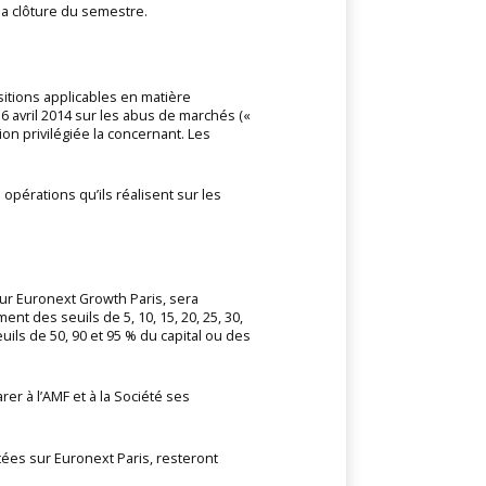
 la clôture du semestre.
itions applicables en matière
 avril 2014 sur les abus de marchés («
on privilégiée la concernant. Les
opérations qu’ils réalisent sur les
ur Euronext Growth Paris, sera
ent des seuils de 5, 10, 15, 20, 25, 30,
euils de 50, 90 et 95 % du capital ou des
er à l’AMF et à la Société ses
tées sur Euronext Paris, resteront