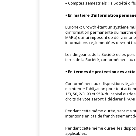
– Comptes semestriels : la Société diff
• En matière d’information permane
Euronext Growth étant un système mult
d’information permanente du marché et 
MAR ») qui lui imposent de délivrer une
informations réglementées devront touj
Les dirigeants de la Société et les per
titres de la Société, conformément au
• En termes de protection des actio
Conformément aux dispositions légales
maintenue l’obligation pour tout actionn
1/3, 50, 2/3, 90 et 95% du capital ou de
droits de vote seront à déclarer à l’AMF 
Pendant cette même durée, sera mainten
intentions en cas de franchissement des
Pendant cette même durée, les disposit
applicables.