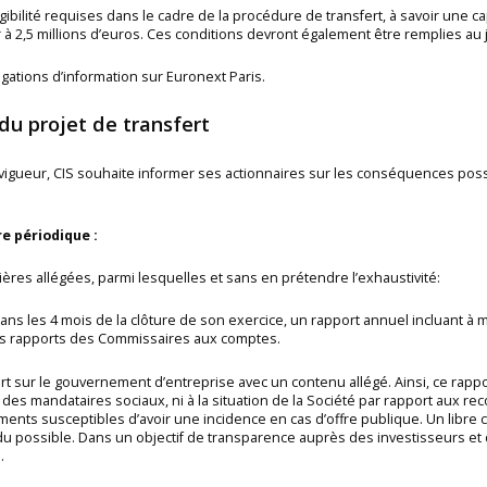
éligibilité requises dans le cadre de la procédure de transfert, à savoir une c
ur à 2,5 millions d’euros. Ces conditions devront également être remplies au
ligations d’information sur Euronext Paris.
du projet de transfert
gueur, CIS souhaite informer ses actionnaires sur les conséquences possib
e périodique :
cières allégées, parmi lesquelles et sans en prétendre l’exhaustivité:
 dans les 4 mois de la clôture de son exercice, un rapport annuel incluant 
les rapports des Commissaires aux comptes.
ort sur le gouvernement d’entreprise avec un contenu allégé. Ainsi, ce ra
 des mandataires sociaux, ni à la situation de la Société par rapport aux
ents susceptibles d’avoir une incidence en cas d’offre publique. Un libre c
du possible. Dans un objectif de transparence auprès des investisseurs et d
.