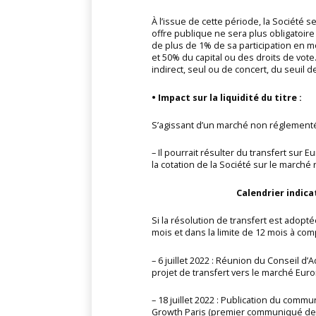
À l’issue de cette période, la Société 
offre publique ne sera plus obligatoir
de plus de 1% de sa participation en 
et 50% du capital ou des droits de vote
indirect, seul ou de concert, du seuil d
• Impact sur la liquidité du titre :
S’agissant d’un marché non réglementé, 
– Il pourrait résulter du transfert sur 
la cotation de la Société sur le marché
Calendrier indica
Si la résolution de transfert est ado
mois et dans la limite de 12 mois à comp
– 6 juillet 2022 : Réunion du Conseil d
projet de transfert vers le marché Eur
– 18 juillet 2022 : Publication du comm
Growth Paris (premier communiqué de