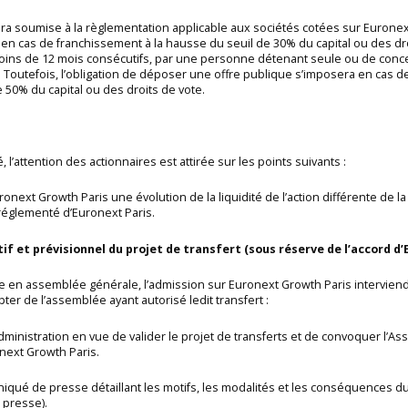
sera soumise à la règlementation applicable aux sociétés cotées sur Euronex
e en cas de franchissement à la hausse du seuil de 30% du capital ou des dr
moins de 12 mois consécutifs, par une personne détenant seule ou de conce
. Toutefois, l’obligation de déposer une offre publique s’imposera en cas d
e 50% du capital ou des droits de vote.
l’attention des actionnaires est attirée sur les points suivants :
Euronext Growth Paris une évolution de la liquidité de l’action différente de l
 réglementé d’Euronext Paris.
tif et prévisionnel du projet de transfert (sous réserve de l’accord d’
ptée en assemblée générale, l’admission sur Euronext Growth Paris intervi
ter de l’assemblée ayant autorisé ledit transfert :
’Administration en vue de valider le projet de transferts et de convoquer l’
onext Growth Paris.
uniqué de presse détaillant les motifs, les modalités et les conséquences d
 presse).