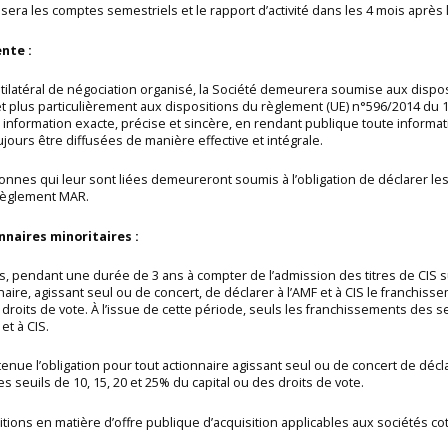
usera les comptes semestriels et le rapport d’activité dans les 4 mois après
nte :
ilatéral de négociation organisé, la Société demeurera soumise aux dispos
plus particulièrement aux dispositions du règlement (UE) n°596/2014 du 16
 information exacte, précise et sincère, en rendant publique toute informati
ours être diffusées de manière effective et intégrale.
sonnes qui leur sont liées demeureront soumis à l’obligation de déclarer les 
 règlement MAR.
nnaires minoritaires :
, pendant une durée de 3 ans à compter de l’admission des titres de CIS s
aire, agissant seul ou de concert, de déclarer à l’AMF et à CIS le franchissem
s droits de vote. À l’issue de cette période, seuls les franchissements des s
et à CIS.
ue l’obligation pour tout actionnaire agissant seul ou de concert de déclar
 seuils de 10, 15, 20 et 25% du capital ou des droits de vote.
ions en matière d’offre publique d’acquisition applicables aux sociétés co