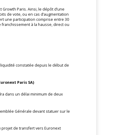
t Growth Paris. Ainsi, le dépôt d’une
oits de vote, ou en cas d’augmentation
rt une participation comprise entre 30
e franchissement à la hausse, direct ou
a liquidité constatée depuis le début de
Euronext Paris SA)
endra dans un délai minimum de deux
Assemblée Générale devant statuer sur le
u projet de transfert vers Euronext