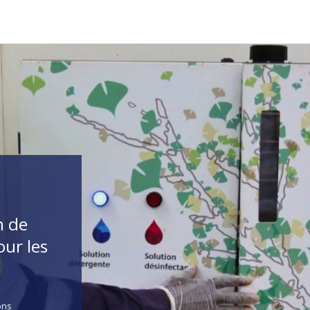
n de
ur les
ons