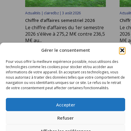
Actualités | clairedbz | 3 août 2026
Actuali
Chiffre d’affaires semestriel 2026
Chiff
Le chiffre d’affaires du 1er semestre
Le ch
2026 s’élève à 275,2 M€ contre 236,5
2026 
M€ au...
M€ au
Gérer le consentement
Pour vous offrir la meilleure expérience possible, nous utilisons des
LIRE LA SUITE
LIRE L
technologies comme les cookies pour stocker et/ou accéder aux
informations de votre appareil. En acceptant ces technologies, vous
nous autorisez à traiter des données telles que votre comportement de
navigation ou vos identifiants uniques sur ce site. Le refus ou le retrait
de votre consentement peut affecter certaines fonctionnalités.
TOUS LES ARTICLES
Accepter
Refuser
Afficher les préférences