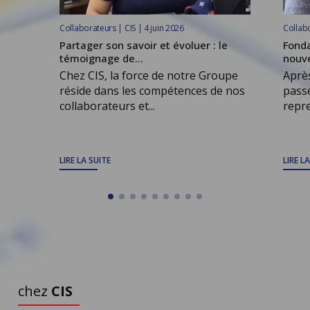
Collaborateurs | CIS | 4 juin 2026
Collabo
Partager son savoir et évoluer : le
Fonda
témoignage de...
nouve
Chez CIS, la force de notre Groupe
Après
réside dans les compétences de nos
passe
collaborateurs et...
repre
LIRE LA SUITE
LIRE L
TOUS LES ARTICLES
À DÉCOUVRIR
chez
CIS