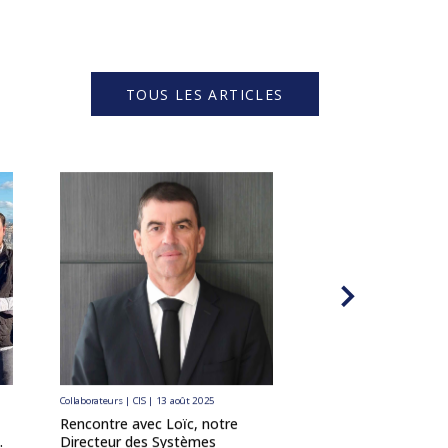
TOUS LES ARTICLES
Collaborateurs | CIS | 13 août 2025
Collaborateurs | CIS | 9 juin
Rencontre avec Loïc, notre
Rencontre avec Sté
.
Directeur des Systèmes
Directeur de Proje