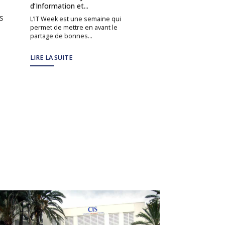
d’Information et...
Dans cet entretien, 
IS
la rencontre de Stép
L’IT Week est une semaine qui
Directeur de Projet e
permet de mettre en avant le
République...
partage de bonnes...
LIRE LA SUITE
LIRE LA SUITE