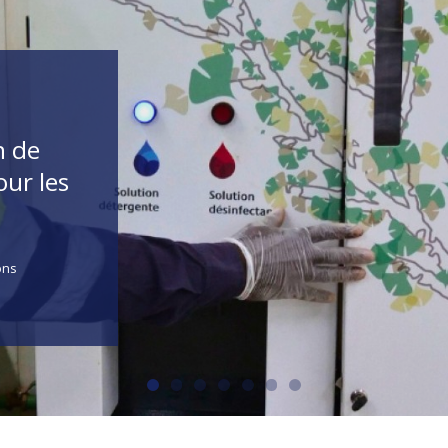
n de
ur les
ons