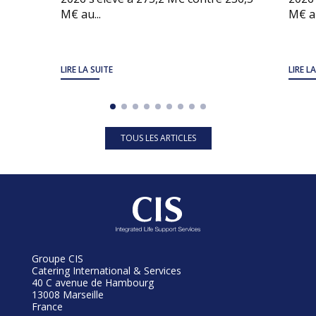
M€ au...
M€ au
LIRE LA SUITE
LIRE L
TOUS LES ARTICLES
Groupe CIS
Catering International & Services
40 C avenue de Hambourg
13008 Marseille
France