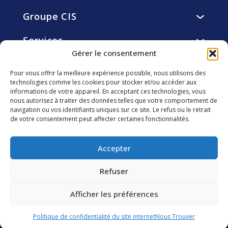
Groupe CIS
Présentation
Services
Vision, mission, valeurs
Services de restauration
Gérer le consentement
Histoire
Engagements
Services d’hôtellerie
Gouvernance
Pour vous offrir la meilleure expérience possible, nous utilisons des
Résidents
Services de facility et utility management
technologies comme les cookies pour stocker et/ou accéder aux
Éthique
Carrière
Collaborateurs
informations de votre appareil. En acceptant ces technologies, vous
smart4you solutions innovantes
Fondation CIS
Pourquoi nous rejoindre ?
nous autorisez à traiter des données telles que votre comportement de
Clients
navigation ou vos identifiants uniques sur ce site. Le refus ou le retrait
Investisseurs
Développement Durable
Découvrir les métiers de CIS
Communautés locales
de votre consentement peut affecter certaines fonctionnalités.
Agenda Financier
CIS vu part nos collaborateurs
Environnement
Suivez-nous
Assemblée générale
Nous rejoindre
Accepter
Informations réglementées
Publications financières
Refuser
Rapports financiers
Afficher les préférences
2026 CIS Groupe – Tous droits réservés –
Mentions
Contactez-nous
légales
–
Politique des Cookies
–
Politique de
confidentialité
Politique de confidentialité du site internet
Nous Trouver