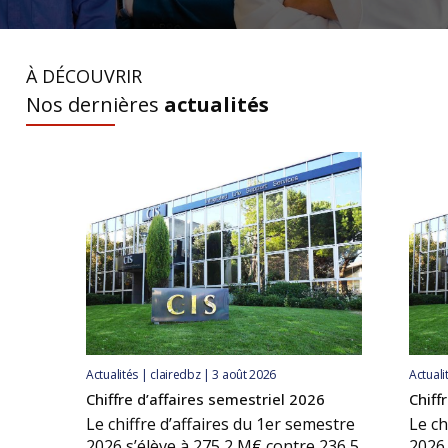
À DÉCOUVRIR
Nos dernières
actualités
Actualités | clairedbz | 3 août 2026
Actuali
Chiffre d’affaires semestriel 2026
Chiff
Le chiffre d’affaires du 1er semestre
Le ch
2026 s’élève à 275,2 M€ contre 236,5
2026 